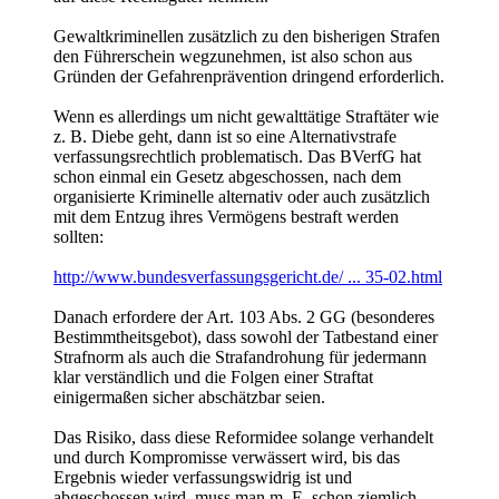
Kontaktdaten von AlexRE
Website
Re: Ursachen und Lösungen
Zitieren
Beitrag
von
AlexRE
»
21.11.2013, 15:57
Zu der Schnapsidee habe ich gestern schon was auf Facebook
geschrieben:
Große Koalition plant Fahrverbot
für Straftäter
Union und SPD wollen Straftätern den
Führerschein wegnehmen und damit "früh
kriminelle Karrieren stoppen" und die
Alltagskriminalität eindämmen – weil Geldstrafen
nichts mehr nützen.
(...)
http://www.welt.de/politik/deutschland/ ... aeter.html