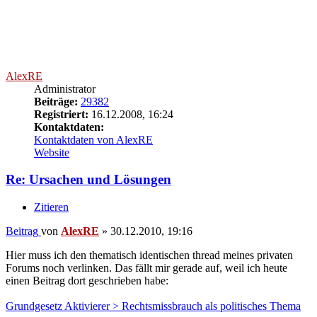
Grundgesetz Aktivierer > Rechtsmissbrauch als politisches Thema
Über 30.000 neue Sozialgerichtsverfahren zum AlG II im Jahre
2010 allein in Berlin, ein absoluter Rekord:
Hartz-IV-Klageflut am größten Sozialgericht
Sechs Jahre nach Einführung der Hartz-IV-
Reformen haben die Klagen an Deutschlands
größtem Sozialgericht in Berlin einen dramatischen
Rekord erreicht. «Wir haben jedes Jahr
Rekordmarken», sagte Richter Marcus Howe im
Gespräch mit der Nachrichtenagentur dpa
«Gingen 2005 im ersten Jahr von Hartz IV noch knapp
7000 Klagen ein, werden es in diesem Jahr bis Ende
Dezember voraussichtlich mehr als 30 000 neue
Verfahren sein». Und die umstrittenen Neuerungen bei
Hartz IV werfen jede Menge neuer Fragen auf.
(...)
Richter Howe beklagte, dass viele Bescheide der
Jobcenter für Arbeitslose unklar und fehlerhaft seien -