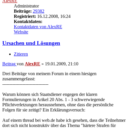
Ursachen und Lösungen
Zitieren
Beitrag
von
AlexRE
»
19.01.2009, 21:10
Drei Beiträge von meinem Forum in einem hiesigen
zusammengefasst:
--------------------------------
Warum können sich Staatsdiener engegen der klaren
Formulierungen in Arikel 20 Abs. 1 - 3 schwerwiegende
Pflichtverletzungen herausnehmen, ohne dass die persönliche
Folgen für sie zeitigt? Ein Erklärungsversuch:
Auf einem thread bei web.de habe ich gesehen, dass die Teilnehmer
dort sich nicht konstruktiv über das Thema "härtere Strafen für
Triebtäter" austauschen konnten. Einer der Teilnehmer schrieb in
einem off - topic - Beitrag über ein grob ungerechtes Gerichtsurteil,
das gegen ihn ergangen sei. Das ist die herüberkopierte Antwort
darauf:
-------------------------------------------------
Wer die politische Macht hat, hat auch die Definitionsmacht, was
Recht und was Unrecht sei. Das ist in unserem Land so. Fragt sich