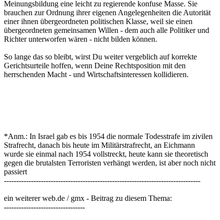
herrschenden Macht - und Wirtschaftsinteressen kollidieren.
*Anm.: In Israel gab es bis 1954 die normale Todesstrafe im zivilen
Strafrecht, danach bis heute im Militärstrafrecht, an Eichmann
wurde sie einmal nach 1954 vollstreckt, heute kann sie theoretisch
gegen die brutalsten Terroristen verhängt werden, ist aber noch nicht
passiert
--------------------------------------------------------------------------------
ein weiterer web.de / gmx - Beitrag zu diesem Thema:
---------------------------------
Zitat thread - Einleitung:
-------
"Eine Rückkehr zur alten Pendlerpauschale würde gerade den
Fernpendlern nichts bringen, sondern nur die Nahpendler mit
Wegen unter 20 km etwas entlasten.
Im Gegenteil: Weil auf Grund der Haushaltslage von Bund und
Ländern der Kilometersatz abgesenkt werden müßte, würden
Fernpendler - also Leute mit besonders hohen Tankrechnungen -