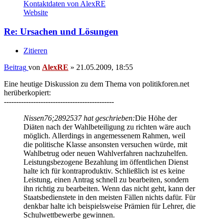
möglich. Allerdings in angemessenem Rahmen, weil
die politische Klasse ansonsten versuchen würde, mit
Wahlbetrug oder neuen Wahlverfahren nachzuhelfen.
Leistungsbezogene Bezahlung im öffentlichen Dienst
halte ich für kontraproduktiv. Schließlich ist es keine
Leistung, einen Antrag schnell zu bearbeiten, sondern
ihn richtig zu bearbeiten. Wenn das nicht geht, kann der
Staatsbedienstete in den meisten Fällen nichts dafür. Für
denkbar halte ich beispielsweise Prämien für Lehrer, die
Schulwettbewerbe gewinnen.
Ich dachte auch eher an eindeutig messbare Leistungen,
vornehmlich hinsichtlich des Leistungsstandes von Schulklassen. Da
könnte ich mir Prämien und Abzüge für Lehrer durchaus vorstellen,
allerdings auch nur in einem überschaubaren Rahmen, bis 10 %
vom Grundgehalt etwa. Bei Sachbearbeitern ist das wegen des
schwer messbaren Arbeitsaufwandes je Akte natürlich schwierig,
aber da könnte man an die der Arbeit des einzelnen Sachbearbeiters
folgenden Widersprüche und bei den Vorgesetzten an Verwaltungs-
und Sozialgerichtsprozesse anknüpfen. Wer viele Widerprüche
veranlasst, denen abgeholfen werden muss und Prozesse, die für die
Behörde verlorengehen, dem sollte man ein paar Prozent abziehen.
Wer keine oder nur gewonnene Verfahren veranlasst, dem könnte
man das den schlafmützigen Kollegen abgezogene Geld als Prämien
auszahlen.