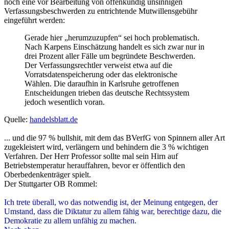
Zitieren
Beitrag
von
AlexRE
»
25.05.2011, 10:53
Das habe ich gerade auf dem
Partnerforum realization
geschrieben:
Gleichzeitig kritisieren wir ebenso wie die Berliner
Gerichtspräsidentin politische Planspiele, nicht die
Verwaltungen – als nach unserer Erfahrung eigentliche
Verursacher der Klageflut – sondern vielmehr die
Opfer, die Hartz IV-“Kunden“ mit Gerichtsgebühren zu
belasten und ihnen damit faktisch jeglichen Zugang zu
den Gerichten zu versperren.“
Bei diesen politischen Planspielen handelt es sich um (Staats-)
Verbrechensplanung. Den "Kunden" soll mit voller Absicht das
rechtliche Gehör (Art. 103 Abs. 1 GG) abgeschnitten werden. Das
ist eine Rechtsbeugung auf Regierungsebene und Rechtsbeugung ist
ein Verbrechenstatbestand. Es gibt nur keinen Staatsanwalt, der sich
trauen würde, ein Verfahren gegen seine eigenen Vorgesetzten
(Justizminister, Ministerpräsident) einzuleiten und wo kein Kläger,
ist kein Richter.
Von einer funktionierenden Gewaltenteilung sind wir in
Deutschland weit entfernt, da erreicht die Bundesrepublik noch