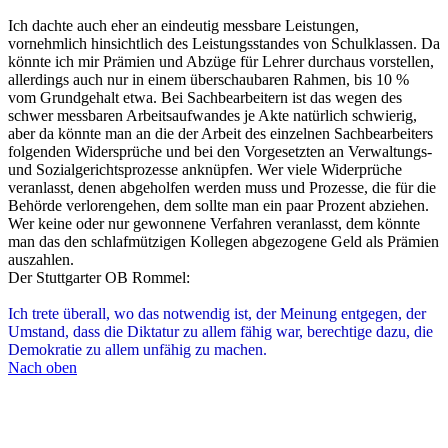
Der Stuttgarter OB Rommel:
Ich trete überall, wo das notwendig ist, der Meinung entgegen, der
Umstand, dass die Diktatur zu allem fähig war, berechtige dazu, die
Demokratie zu allem unfähig zu machen.
Nach oben
AlexRE
Administrator
Beiträge:
29382
Registriert:
16.12.2008, 16:24
Kontaktdaten:
Kontaktdaten von AlexRE
Website
Re: Ursachen und Lösungen
Zitieren
Beitrag
von
AlexRE
»
30.12.2010, 19:16
Hier muss ich den thematisch identischen thread meines privaten
Forums noch verlinken. Das fällt mir gerade auf, weil ich heute
einen Beitrag dort geschrieben habe: