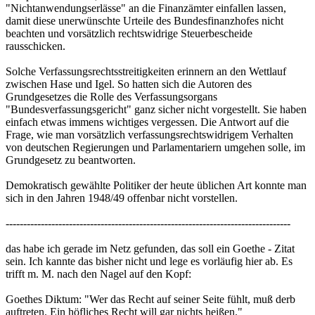
Grundgesetzes die Rolle des Verfassungsorgans
"Bundesverfassungsgericht" ganz sicher nicht vorgestellt. Sie haben
einfach etwas immens wichtiges vergessen. Die Antwort auf die
Frage, wie man vorsätzlich verfassungsrechtswidrigem Verhalten
von deutschen Regierungen und Parlamentariern umgehen solle, im
Grundgesetz zu beantworten.
Demokratisch gewählte Politiker der heute üblichen Art konnte man
sich in den Jahren 1948/49 offenbar nicht vorstellen.
---------------------------------------------------------------------------------
das habe ich gerade im Netz gefunden, das soll ein Goethe - Zitat
sein. Ich kannte das bisher nicht und lege es vorläufig hier ab. Es
trifft m. M. nach den Nagel auf den Kopf:
Goethes Diktum: "Wer das Recht auf seiner Seite fühlt, muß derb
auftreten. Ein höfliches Recht will gar nichts heißen."
--------------------------------------------------------------------------------
hier einmal ein Lösungsvorschlag aus dem Netz, da geht es um eine
effizientere Zivilrechtspflege - ganz wichtig als Standortfaktor für
viele Branchen - und ein mögliches Mittel für die Stärkung der
Zivilrechtspflege. Missbrauchsgebühren für Prozesshanseln und