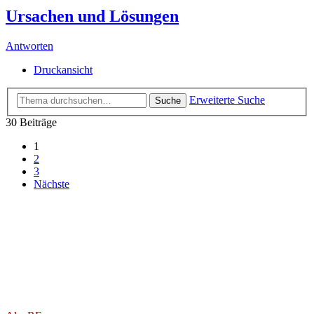
Ursachen und Lösungen
Antworten
Druckansicht
Erweiterte Suche
Suche
30 Beiträge
1
2
3
Nächste
AlexRE
Administrator
Beiträge:
29382
Registriert:
16.12.2008, 16:24
Kontaktdaten:
Kontaktdaten von AlexRE
Website