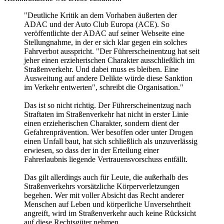
Das Risiko, dass diese Reformidee solange verhandelt
und durch Kompromisse verwässert wird, bis das
Ergebnis wieder verfassungswidrig ist und
abgeschossen wird, muss man m. E. schon ziemlich
hoch einschätzen.
Je mehr verfassungswidriger Murks aber abgeschossen
wird, desto stärker werden die gesellschaftlichen
Rahmenbedingungen von einem Gericht und nicht von
gewählten Politikern, die sich vor ihren Wählern
verantworten müssen, bestimmt.
Wer weiß, vielleicht ist gerade das unseren politischen
Hütchenspielern ganz recht ...
http://meinungen.gmx.net/forum-gmx/post ... sp=42#jump
Nach oben
AlexRE
Administrator
Beiträge:
29382
Registriert:
16.12.2008, 16:24
Kontaktdaten: