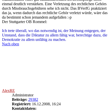
Umstand, dass die Diktatur zu allem fähig war, berechtige dazu, die
Demokratie zu allem unfähig zu machen.
Nach oben
AlexRE
Administrator
Beiträge:
29382
Registriert:
16.12.2008, 16:24
Kontaktdaten:
Kontaktdaten von AlexRE
Website
Re: Ursachen und Lösungen
Zitieren
Beitrag
von
AlexRE
»
21.05.2009, 18:55
Eine heutige Diskussion zu dem Thema von politikforen.net
herüberkopiert:
---------------------------------------------
Nissen76;2892537 hat geschrieben:
Die Höhe der
Diäten nach der Wahlbeteiligung zu richten wäre auch