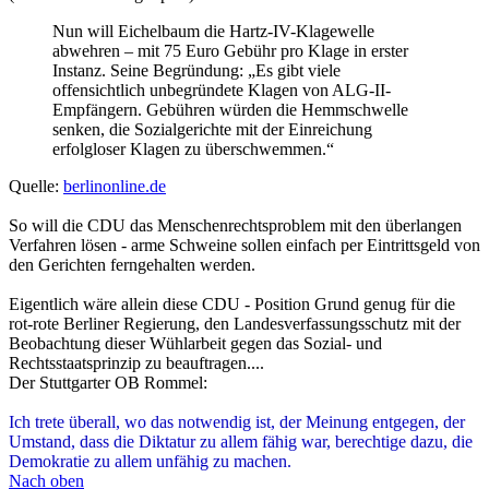
Registriert:
16.12.2008, 16:24
Kontaktdaten:
Kontaktdaten von AlexRE
Website
Re: Ursachen und Lösungen
Zitieren
Beitrag
von
AlexRE
»
24.05.2011, 16:48
Ergänzend zu der nachträglichen Missbrauchsgebühr soll jetzt auch
noch eine vor Bearbeitung von offenkundig unsinnigen
Verfassungsbeschwerden zu entrichtende Mutwillensgebühr
eingeführt werden:
Gerade hier „herumzuzupfen“ sei hoch problematisch.
Nach Karpens Einschätzung handelt es sich zwar nur in
drei Prozent aller Fälle um begründete Beschwerden.
Der Verfassungsrechtler verweist etwa auf die
Vorratsdatenspeicherung oder das elektronische
Wählen. Die daraufhin in Karlsruhe getroffenen
Entscheidungen trieben das deutsche Rechtssystem
jedoch wesentlich voran.