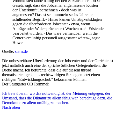
Nach oben
AlexRE
Administrator
Beiträge:
29382
Registriert:
16.12.2008, 16:24
Kontaktdaten:
Kontaktdaten von AlexRE
Website
CDU und Rechtsstaatsprinzip
Zitieren
Beitrag
von
AlexRE
»
03.01.2011, 19:00
Deutschland hat wegen überlanger Gerichtsverfahren Probleme mit
dem EuGHMR:
Abermals mahnt Europa
Deutschland
Hilfe gegen lahme Gerichte