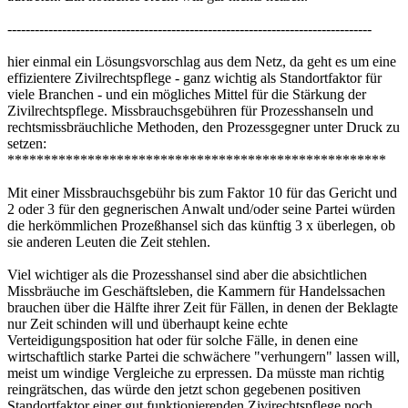
rechtsmissbräuchliche Methoden, den Prozessgegner unter Druck zu
setzen:
****************************************************
Mit einer Missbrauchsgebühr bis zum Faktor 10 für das Gericht und
2 oder 3 für den gegnerischen Anwalt und/oder seine Partei würden
die herkömmlichen Prozeßhansel sich das künftig 3 x überlegen, ob
sie anderen Leuten die Zeit stehlen.
Viel wichtiger als die Prozesshansel sind aber die absichtlichen
Missbräuche im Geschäftsleben, die Kammern für Handelssachen
brauchen über die Hälfte ihrer Zeit für Fällen, in denen der Beklagte
nur Zeit schinden will und überhaupt keine echte
Verteidigungsposition hat oder für solche Fälle, in denen eine
wirtschaftlich starke Partei die schwächere "verhungern" lassen will,
meist um windige Vergleiche zu erpressen. Da müsste man richtig
reingrätschen, das würde den jetzt schon gegebenen positiven
Standortfaktor einer gut funktionierenden Zivirechtspflege noch
einmal deutlich verstärken. Eine Verletzung des rechtlichen Gehörs
durch Missbrauchsgebühren sehe ich nicht. Das BVerfG praktiziert
das ja, wenn dadurch das rechtliche Gehör verletzt würde, wäre das
da bestimmt schon jemandem aufgefallen :-p
Der Stuttgarter OB Rommel:
Ich trete überall, wo das notwendig ist, der Meinung entgegen, der