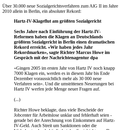
gerade bei der Anrechnung von Einkommen auf Hartz-
IV-Geld. Auch Streit um Sanktionen oder die
Wohnkosten lande häufig bei den Sozialrichtern. «Das
Gesetz sagt, dass die Jobcenter angemessene Kosten
der Unterkunft übernehmen - doch was ist
angemessen? Das ist seit nunmehr sechs Jahren ein
schillernder Begriff.» Hinzu kämen Untätigkeitsklagen
gegen die überforderten Jobcenter - etwa, wenn
Anträge oder Widersprüche erst Wochen nach Fristende
bearbeitet würden. «Das wäre vermeidbar, wenn die
Center vernünftig personell ausgestattet wären», sagte
Howe.
Quelle:
stern.de
Die unbestreitbare Überforderung der Jobcenter und der Gerichte ist
jetzt natürlich auch eine der sprichwörtlichen Gelegenheiten, die
Diebe macht. Ich befürchte, dass die auf diesem thread
thematisierten geplant - rechtswidrigen Strategien jetzt einen
richtigen "Entwicklungsschub" bekommen könnten ...
Der Stuttgarter OB Rommel:
Ich trete überall, wo das notwendig ist, der Meinung entgegen, der
Umstand, dass die Diktatur zu allem fähig war, berechtige dazu, die
Demokratie zu allem unfähig zu machen.