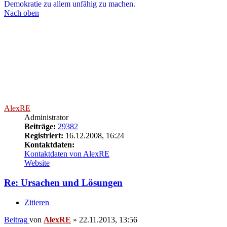
Staber
Beiträge:
12645
Registriert:
21.04.2011, 13:43
Wohnort:
Bremen
Re: Ursachen und Lösungen
Zitieren
Beitrag
von
Staber
»
22.11.2013, 17:58
@ Alex
Das wird vermutlich an verschiedenen rechtspolitischen
und verfassungsrechtlichen Bedenken scheitern
Richtig , vor allen Dingen an den verfassungsrechtlichen! So viel
ich weiß, ist noch nicht mal ein abgeschlossenes Jurastudium nötig ,
um ein Führerschein -Entzugsgesetz ein kurzes Leben
vorauszusagen , das BvG dürfte es mit einiger Sicherheit schnell
wieder aufheben. die von den Unterhändlern vorgeschlagene
Regelung würde nämlich den im Grundgesetz verankerten
Gleichheitssatz verletzen , also die Verpflichtung des Staates