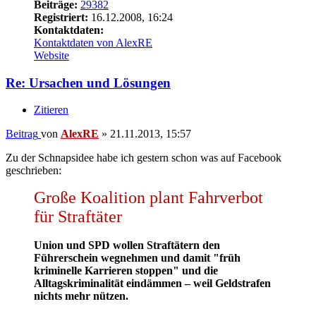
AlexRE
Administrator
Beiträge:
29382
Registriert:
16.12.2008, 16:24
Kontaktdaten:
Kontaktdaten von AlexRE
Website
Re: Ursachen und Lösungen
Zitieren
Beitrag
von
AlexRE
»
22.11.2013, 13:56
Der Stuttgarter OB Rommel:
Ich trete überall, wo das notwendig ist, der Meinung entgegen, der
Umstand, dass die Diktatur zu allem fähig war, berechtige dazu, die
Demokratie zu allem unfähig zu machen.
Nach oben