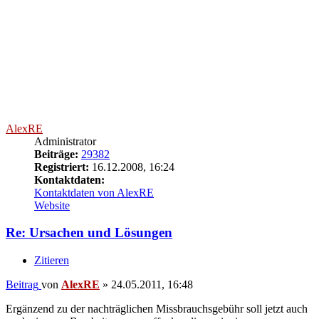
Quelle:
handelsblatt.de
... und die 97 % bullshit, mit dem das BVerfG von Spinnern aller Art
zugekleistert wird, verlängern und behindern die 3 % wichtigen
Verfahren. Der Herr Professor sollte mal sein Hirn auf
Betriebstemperatur herauffahren, bevor er öffentlich den
Oberbedenkenträger spielt.
Der Stuttgarter OB Rommel:
Ich trete überall, wo das notwendig ist, der Meinung entgegen, der
Umstand, dass die Diktatur zu allem fähig war, berechtige dazu, die
Demokratie zu allem unfähig zu machen.
Nach oben
AlexRE
Administrator
Beiträge:
29382
Registriert:
16.12.2008, 16:24
Kontaktdaten:
Kontaktdaten von AlexRE
Website
Re: Ursachen und Lösungen