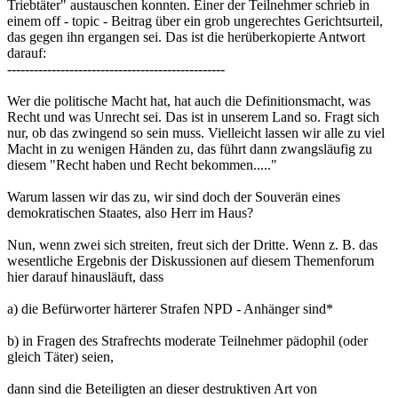
nur, ob das zwingend so sein muss. Vielleicht lassen wir alle zu viel
Macht in zu wenigen Händen zu, das führt dann zwangsläufig zu
diesem "Recht haben und Recht bekommen....."
Warum lassen wir das zu, wir sind doch der Souverän eines
demokratischen Staates, also Herr im Haus?
Nun, wenn zwei sich streiten, freut sich der Dritte. Wenn z. B. das
wesentliche Ergebnis der Diskussionen auf diesem Themenforum
hier darauf hinausläuft, dass
a) die Befürworter härterer Strafen NPD - Anhänger sind*
b) in Fragen des Strafrechts moderate Teilnehmer pädophil (oder
gleich Täter) seien,
dann sind die Beteiligten an dieser destruktiven Art von
Meinungsbildung eine leicht zu regierende konfuse Masse. Sie
brauchen zur Ordnung ihrer eigenen Angelegenheiten die Autorität
einer ihnen übergeordneten politischen Klasse, weil sie einen
übergeordneten gemeinsamen Willen - dem auch alle Politiker und
Richter unterworfen wären - nicht bilden können.
So lange das so bleibt, wirst Du weiter vergeblich auf korrekte
Gerichtsurteile hoffen, wenn Deine Rechtsposition mit den