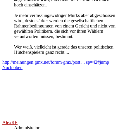
Das wird vermutlich an verschiedenen rechtspolitischen und
verfassungsrechtlichen Bedenken scheitern (u. a. am besonderen
Bestimmtheitsgebot / Art. 103 II GG, weil kein Täter so genau weiß,
welche der alternativen Strafformen für ihn gilt).
Verfassungsrechtlich unproblematisch und rechtspolitisch dringend
geboten wäre es aber m. M. n., speziell Gewaltkriminellen
zusätzlich zu der eigentlichen Strafe die Fahrerlaubnis zu entziehen.
Man verliert schließlich auch seine Waffenbesitzkarte, wenn man
sich durch die Begehung von Straftaten als unzuverlässig erweist.
Wer imstande ist, andere Menschen vorsätzlich schwer zu verletzen,
ist im Straßenverkehr mindestens so unzuverlässig wie jemand, der
mit harten Drogen erwischt wird. Konsumenten harter Drogen
verlieren ihre Fahrerlaubnis nach dem bereits jetzt geltenden Recht
auch dann, wenn sie außerhalb des Straßenverkehrs auffällig
werden.
Der Stuttgarter OB Rommel:
Ich trete überall, wo das notwendig ist, der Meinung entgegen, der
Umstand, dass die Diktatur zu allem fähig war, berechtige dazu, die
Demokratie zu allem unfähig zu machen.
Nach oben