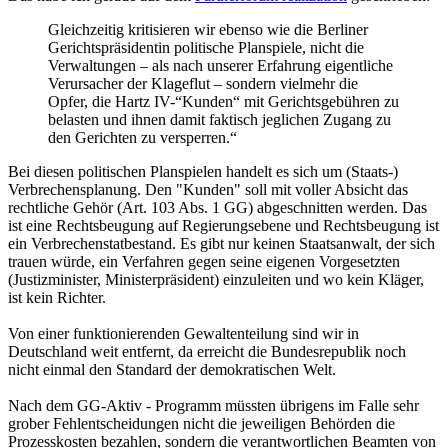
deshalb schwachsinnige Einwendungen vortragen, könnte man auch
noch über eine Vorabprüfung solcher Rechtspositionen - ähnlich wie
bei Anträgen auf Prozesskostenhilfe - auf Mutwilligkeit diskutieren,
die bei positivem Befund das Gericht ermächtigt, dem Beklagten
bereits zu Beginn des Verfahrens aufzuerlegen, die eingeklagte
Summe als Sicherheit zu hinterlegen.
Damit würde dem typischen Zeitspiel von beklagten Unternehmern,
das einen erheblichen Teil der Überlastung von Zivilgerichten
verursacht, der wirtschaftliche Nutzen entzogen.
Der Stuttgarter OB Rommel:
Ich trete überall, wo das notwendig ist, der Meinung entgegen, der
Umstand, dass die Diktatur zu allem fähig war, berechtige dazu, die
Demokratie zu allem unfähig zu machen.
Nach oben
GasGerd
Beiträge:
674
Registriert:
18.02.2011, 19:33
Re: Ursachen und Lösungen
Zitieren