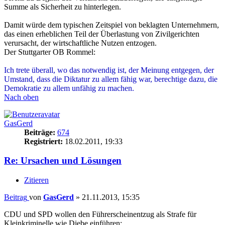
Straßenverkehrs vorsätzliche Körperverletzungen
begehen. Wer mit voller Absicht das Recht anderer
Menschen auf Leben und körperliche Unversehrtheit
angreift, wird im Straßenverkehr auch keine Rücksicht
auf diese Rechtsgüter nehmen.
Gewaltkriminellen zusätzlich zu den bisherigen Strafen
den Führerschein wegzunehmen, ist also schon aus
Gründen der Gefahrenprävention dringend erforderlich.
Wenn es allerdings um nicht gewalttätige Straftäter wie
z. B. Diebe geht, dann ist so eine Alternativstrafe
verfassungsrechtlich problematisch. Das BVerfG hat
schon einmal ein Gesetz abgeschossen, nach dem
organisierte Kriminelle alternativ oder auch zusätzlich
mit dem Entzug ihres Vermögens bestraft werden
sollten:
http://www.bundesverfassungsgericht.de/ ... 35-02.html
Danach erfordere der Art. 103 Abs. 2 GG (besonderes
Bestimmtheitsgebot), dass sowohl der Tatbestand einer
Strafnorm als auch die Strafandrohung für jedermann
klar verständlich und die Folgen einer Straftat
einigermaßen sicher abschätzbar seien.