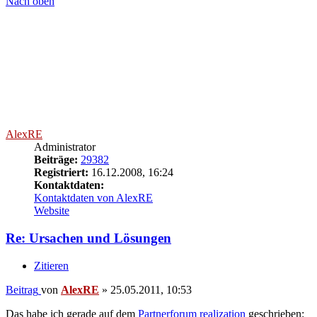
nicht einmal den Standard der demokratischen Welt.
Nach dem GG-Aktiv - Programm müssten übrigens im Falle sehr
grober Fehlentscheidungen nicht die jeweiligen Behörden die
Prozesskosten bezahlen, sondern die verantwortlichen Beamten von
ihrem Nettogehalt selbst:
Grundgesetz Aktivierer > Rechtsmissbrauch als politisches Thema
In meinem gestrigen Beitrag auf S. 2 dieses threads geht es um die
aktuelle Diskussion um die Einführung einer neuen
"Mutwilligkeitsgebühr" zusätzlich zu der Missbrauchsgebühr, mit
der sich das BVerfG seit jeher gegen schwachsinnige Eingaben
wehren kann. Diese Mutwilligkeitsgebühr würde schon vor der
eingehenden Prüfung der Verfassungsbeschwerde verhängt werden
können und nicht erst - wie die Missbrauchsgebühr - im Nachhinein.
Das entspricht in etwa unseren Vorstellungen, wie sich alle Gerichte
- insbesondere Zivilgerichte, dort speziell Kammern für Handels-
und Bausachen, gegen durch absichtlichen Rechtsmissbrauch
verursachte Überlastung wehren können sollten.
Da insbesondere bei Handelssachen und anderen
Rechtsstreitigkeiten zwischen Unternehmen der Rechtsmissbrauch
durch Beklagte erfolgt, die nur die Zahlung verzögern wollen und