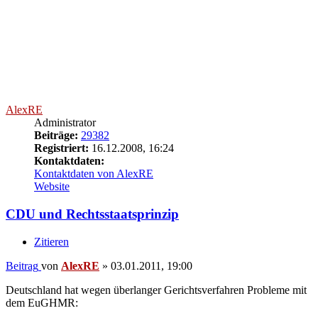
Der Straßburger Gerichtshof für Menschenrechte
macht seit langem Druck auf Deutschland – weil
Prozesse zu lange dauern. Jetzt sollen Bürger sich
endlich wehren können.
(...)
Jaegers Unmut ist verständlich. Immer wieder wird
Deutschland in Straßburg wegen überlanger
Gerichtsverfahren verurteilt. 2006 forderte der EGMR
erstmals strukturelle Abhilfe von Deutschland. Geklagt
hatte damals ein Mofa-Fahrer aus Stade, der nach
einem Unfall 24 Jahre lang auf ein Urteil über die Höhe
des Schadenersatzes warten musste.
Quelle:
taz.de
Und das hier will die CDU gegen die Klageflut vor Sozialgerichten
(s. o. mein vorheriger post) unternehmen:
Nun will Eichelbaum die Hartz-IV-Klagewelle
abwehren – mit 75 Euro Gebühr pro Klage in erster
Instanz. Seine Begründung: „Es gibt viele
offensichtlich unbegründete Klagen von ALG-II-