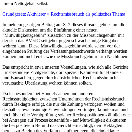
Beitrag
von
GasGerd
»
21.11.2013, 15:35
CDU und SPD wollen den Führerscheinentzug als Strafe für
Kleinkriminelle wie Diebe einführen:
"Deutliche Kritik an dem Vorhaben äußerten der
ADAC und der Auto Club Europa (ACE). So
veröffentlichte der ADAC auf seiner Webseite eine
Stellungnahme, in der er sich klar gegen ein solches
Fahrverbot ausspricht. "Der Führerscheinentzug hat seit
jeher einen erzieherischen Charakter ausschließlich im
Straßenverkehr. Und dabei muss es bleiben. Eine
Ausweitung auf andere Delikte würde diese Sanktion
im Verkehr entwerten", schreibt die Organisation."
Das ist so nicht richtig. Der Führerscheinentzug nach
Straftaten im Straßenverkehr hat nicht in erster Linie
einen erzieherischen Charakter, sondern dient der
Gefahrenprävention. Wer besoffen oder unter Drogen
einen Unfall baut, hat sich schließlich als unzuverlässig
erwiesen, so dass der in der Erteilung einer
Fahrerlaubnis liegende Vertrauensvorschuss entfällt.
Das gilt allerdings auch für Leute, die außerhalb des