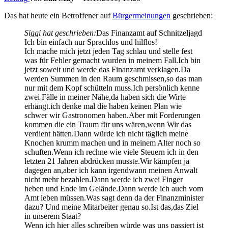
Das hat heute ein Betroffener auf
Bürgermeinungen
geschrieben:
Siggi hat geschrieben:
Das Finanzamt auf Schnitzeljagd
Ich bin einfach nur Sprachlos und hilflos!
Ich mache mich jetzt jeden Tag schlau und stelle fest
was für Fehler gemacht wurden in meinem Fall.Ich bin
jetzt soweit und werde das Finanzamt verklagen.Da
werden Summen in den Raum geschmissen,so das man
nur mit dem Kopf schütteln muss.Ich persönlich kenne
zwei Fälle in meiner Nähe,da haben sich die Wirte
erhängt.ich denke mal die haben keinen Plan wie
schwer wir Gastronomen haben.Aber mit Forderungen
kommen die ein Traum für uns wären,wenn Wir das
verdient hätten.Dann würde ich nicht täglich meine
Knochen krumm machen und in meinem Alter noch so
schuften.Wenn ich rechne wie viele Steuern ich in den
letzten 21 Jahren abdrücken musste.Wir kämpfen ja
dagegen an,aber ich kann irgendwann meinen Anwalt
nicht mehr bezahlen.Dann werde ich zwei Finger
heben und Ende im Gelände.Dann werde ich auch vom
Amt leben müssen.Was sagt denn da der Finanzminister
dazu? Und meine Mitarbeiter genau so.Ist das,das Ziel
in unserem Staat?
Wenn ich hier alles schreiben würde was uns passiert ist