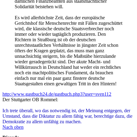
dämlichen Finanzbeamten aus staatsmachtlicher
Solidarität beistehen will.
Es wird allerhöchste Zeit, dass der europäische
Gerichtshof für Menschenrechte mit Fällen zugeschüttet
wird, die klassische deutsche Staatsverbrecher noch
immer oder wieder tagtäglich produzieren. Den
Richtern in Straßburg ist ob der deutschen
unrechtsstaatlichen Verhältnisse in jüngster Zeit schon
öfters der Kragen geplatzt, das muss man ganz
unnachsichtig steigern, bis die Maßstäbe hierzulande
wieder geradegerückt sind. Der akute Macht- und
Willkürrausch in Deutschland hat weder ein rechtliches
noch ein machtpolitisches Fundament, da brauchen
einfach nur mal ein paar ganz finstere deutsche
Staatsgestalten einen gewaltigen Tritt in den Hintern!
http://www.gastbuch24.de/gastbuch.php3?user=sven112
Der Stuttgarter OB Rommel:
Ich trete überall, wo das notwendig ist, der Meinung entgegen, der
Umstand, dass die Diktatur zu allem fähig war, berechtige dazu, die
Demokratie zu allem unfähig zu machen.
Nach oben