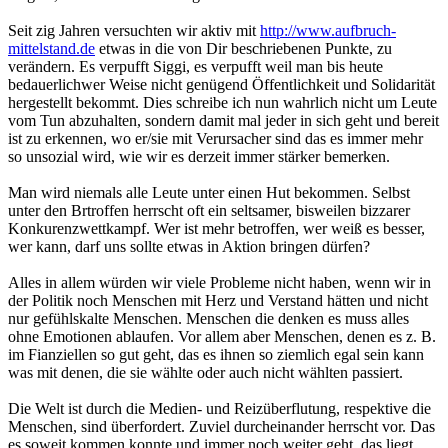
Seit zig Jahren versuchten wir aktiv mit
http://www.aufbruch-
mittelstand.de
etwas in die von Dir beschriebenen Punkte, zu
verändern. Es verpufft Siggi, es verpufft weil man bis heute
bedauerlichwer Weise nicht genügend Öffentlichkeit und Solidarität
hergestellt bekommt. Dies schreibe ich nun wahrlich nicht um Leute
vom Tun abzuhalten, sondern damit mal jeder in sich geht und bereit
ist zu erkennen, wo er/sie mit Verursacher sind das es immer mehr
so unsozial wird, wie wir es derzeit immer stärker bemerken.
Man wird niemals alle Leute unter einen Hut bekommen. Selbst
unter den Brtroffen herrscht oft ein seltsamer, bisweilen bizzarer
Konkurenzwettkampf. Wer ist mehr betroffen, wer weiß es besser,
wer kann, darf uns sollte etwas in Aktion bringen dürfen?
Alles in allem würden wir viele Probleme nicht haben, wenn wir in
der Politik noch Menschen mit Herz und Verstand hätten und nicht
nur gefühlskalte Menschen. Menschen die denken es muss alles
ohne Emotionen ablaufen. Vor allem aber Menschen, denen es z. B.
im Fianziellen so gut geht, das es ihnen so ziemlich egal sein kann
was mit denen, die sie wählte oder auch nicht wählten passiert.
Die Welt ist durch die Medien- und Reizüberflutung, respektive die
Menschen, sind überfordert. Zuviel durcheinander herrscht vor. Das
es soweit kommen konnte und immer noch weiter geht, das liegt