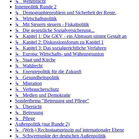
↳ Wehrpflicht
Innenpolitik Runde 2
↳ Demographieproblem und Sicherheit der Rente.
↳ Wirtschaftspolitik
↳ Mit Steuern steuern - Fiskalpolitik
↳ Die gesetzliche Sozialversicherung...
↳ Kapitel 1: Die GKV - ein Alptraum nimmt Gestalt an
↳ Kapitel 2: Diskussionsforum zu Kapitel 1
↳ Kapitel 3: Das sozialgerichtliche Verfahren
↳ Europa: Wirtschafts- und Währungsunion
↳ Staat und Kirche
↳ Wahlrecht
↳ Energiepolitik für die Zukunft
↳ Gesundheitspolitik
↳ Migration
↳ Verbraucherschutz
↳ Medien und Demokratie
Sonderthema "Betreuung und Pflege"
↳ Übersicht
↳ Betreuung
↳ Pflege
Außenpolitik (nur Runde 2)
↳ (Welt-) Rechsstaatsprinzip auf internationaler Ebene
↳ Schwerpunkte der deutschen Außenpolitik